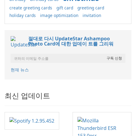
create greeting cards
gift card
greeting card
holiday cards
image optimization
invitation
절대로 다시 UpdateStar Ashampoo
Photo Card에 대한 업데이 트를 그리워
현재 뉴스
최신 업데이트