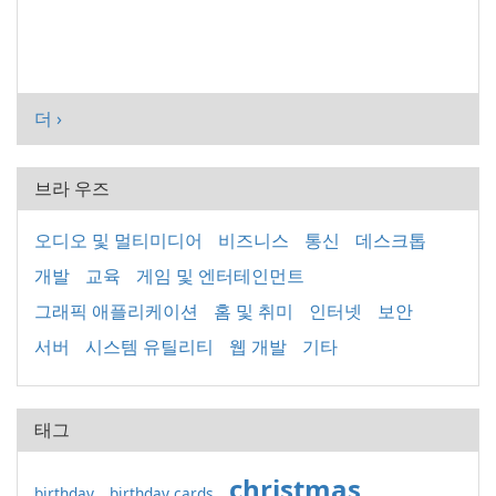
더 ›
브라 우즈
오디오 및 멀티미디어
비즈니스
통신
데스크톱
개발
교육
게임 및 엔터테인먼트
그래픽 애플리케이션
홈 및 취미
인터넷
보안
서버
시스템 유틸리티
웹 개발
기타
태그
christmas
birthday
birthday cards