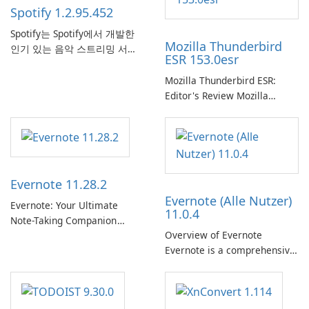
Spotify 1.2.95.452
Spotify는 Spotify에서 개발한
Mozilla Thunderbird
인기 있는 음악 스트리밍 서비
ESR 153.0esr
스로, 사용자에게 온라인 청취
를 위한 방대한 노래, 앨범, 재
Mozilla Thunderbird ESR:
생 목록 및 팟캐스트 라이브러
Editor's Review Mozilla
리에 대한 액세스를 제공합니
Thunderbird ESR (Extended
다. 개인화된 추천, 오프라인 청
Support Release) is the long-
취 및 소셜 공유와 같은 기능을
term support channel of the
통해 Spotify는 사용자가 좋아
Thunderbird desktop email
하는 음악을 찾고, 스트리밍하
client designed for
Evernote 11.28.2
고, 즐길 수 있는 원활한 음악
organizations and users who
Evernote (Alle Nutzer)
경험을 제공합니다.
need predictable …
Evernote: Your Ultimate
11.0.4
Note-Taking Companion
Overview of Evernote
Evernote, developed by
Evernote is a comprehensive
EverNote Corp., is a versatile
note-taking and organization
note-taking application that
software designed to help
helps users capture ideas,
users capture, organize, and
organize to-do lists, and keep