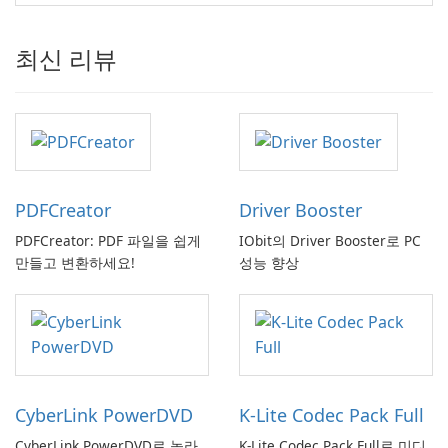
최신 리뷰
PDFCreator
Driver Booster
PDFCreator: PDF 파일을 쉽게
IObit의 Driver Booster로 PC
만들고 변환하세요!
성능 향상
CyberLink PowerDVD
K-Lite Codec Pack Full
CyberLink PowerDVD로 놀라
K-Lite Codec Pack Full로 미디