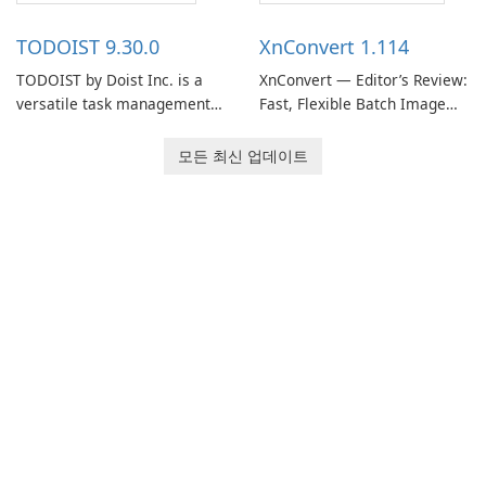
access information across
track of important
multiple devices.
information.
TODOIST 9.30.0
XnConvert 1.114
TODOIST by Doist Inc. is a
XnConvert — Editor’s Review:
versatile task management
Fast, Flexible Batch Image
tool designed to help
Converter for Windows,
individuals and teams
macOS and Linux XnConvert
모든 최신 업데이트
organize their work and
is a polished, cross-platform
increase productivity.
batch image processor from
XnSoft that balances depth
and simplicity.