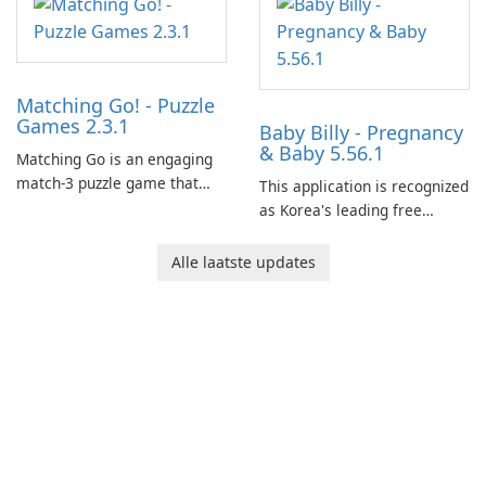
Matching Go! - Puzzle
Games 2.3.1
Baby Billy - Pregnancy
& Baby 5.56.1
Matching Go is an engaging
match-3 puzzle game that
This application is recognized
invites players to join Chloe
as Korea's leading free
and her charming corgi,
platform for pregnancy and
Ollie, on an adventurous
baby tracking, offering
Alle laatste updates
journey across diverse
essential healthcare tips and
landscapes.
doctor-approved articles.