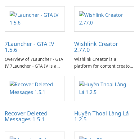
7Launcher - GTA IV
Wishlink Creator
1.5.6
2.77.0
Overview of 7Launcher - GTA
Wishlink Creator is a
IV 7Launcher - GTA IV is a
platform for content creators
specialized software
designed to monetize their
application designed to
work through built-in brand
optimize the gaming
partnerships and integrated
experience for Grand Theft
tools for content distribution
Auto IV.
and audience engagement.
Recover Deleted
Huyền Thoại Làng Lá
Messages 1.5.1
1.2.5