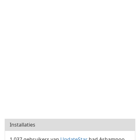
Installaties
1.037 gebruikers van
UpdateStar
had Ashampoo