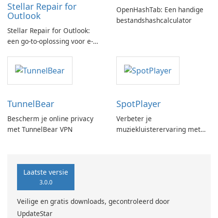
Stellar Repair for
OpenHashTab: Een handige
Outlook
bestandshashcalculator
Stellar Repair for Outlook:
een go-to-oplossing voor e-
mailherstel
TunnelBear
SpotPlayer
Bescherm je online privacy
Verbeter je
met TunnelBear VPN
muziekluisterervaring met
SpotPlayer
Laatste versie
3.0.0
Veilige en gratis downloads, gecontroleerd door
UpdateStar