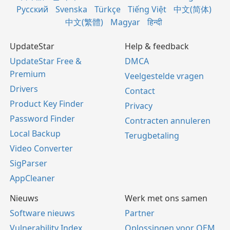
Русский
Svenska
Türkçe
Tiếng Việt
中文(简体)
中文(繁體)
Magyar
हिन्दी
UpdateStar
Help & feedback
UpdateStar Free &
DMCA
Premium
Veelgestelde vragen
Drivers
Contact
Product Key Finder
Privacy
Password Finder
Contracten annuleren
Local Backup
Terugbetaling
Video Converter
SigParser
AppCleaner
Nieuws
Werk met ons samen
Software nieuws
Partner
Vulnerability Index
Oplossingen voor OEM