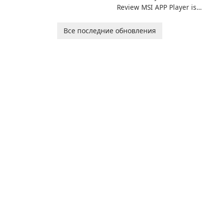
Review MSI APP Player is
легкостью с помощью
MSI’s Windows Android
Calibre.
emulator built atop the
Все последние обновления
BlueStacks engine and tuned
for MSI hardware.