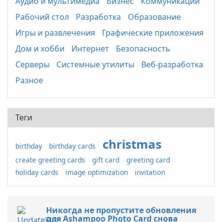
Аудио и мультимедиа
Бизнес
Коммуникации
Рабочий стол
Разработка
Образование
Игры и развлечения
Графические приложения
Дом и хобби
Интернет
Безопасность
Серверы
Системные утилиты
Веб-разработка
Разное
Теги
christmas
birthday
birthday cards
create greeting cards
gift card
greeting card
holiday cards
image optimization
invitation
Никогда не пропустите обновления
для Ashampoo Photo Card снова