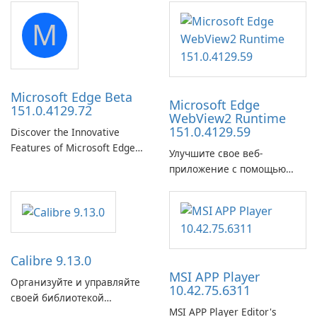
portable media on any
M
computer running Microsoft
Windows.
Microsoft Edge Beta
Microsoft Edge
151.0.4129.72
WebView2 Runtime
151.0.4129.59
Discover the Innovative
Features of Microsoft Edge
Улучшите свое веб-
Beta: The Future of Web
приложение с помощью
Browsing Microsoft Edge
среды выполнения
Beta, developed by Microsoft
Microsoft Edge WebView2!
Corporation, is shaping the
landscape of modern web
browsers with its cutting-
edge features and seamless
Calibre 9.13.0
user …
MSI APP Player
Организуйте и управляйте
10.42.75.6311
своей библиотекой
MSI APP Player Editor's
электронных книг с