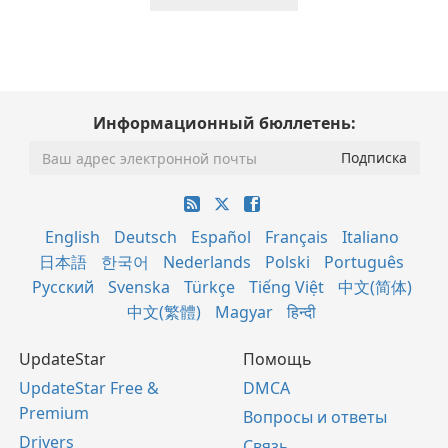
Информационный бюллетень:
English
Deutsch
Español
Français
Italiano
日本語
한국어
Nederlands
Polski
Português
Русский
Svenska
Türkçe
Tiếng Việt
中文(简体)
中文(繁體)
Magyar
हिन्दी
UpdateStar
Помощь
UpdateStar Free &
DMCA
Premium
Вопросы и ответы
Drivers
Связь