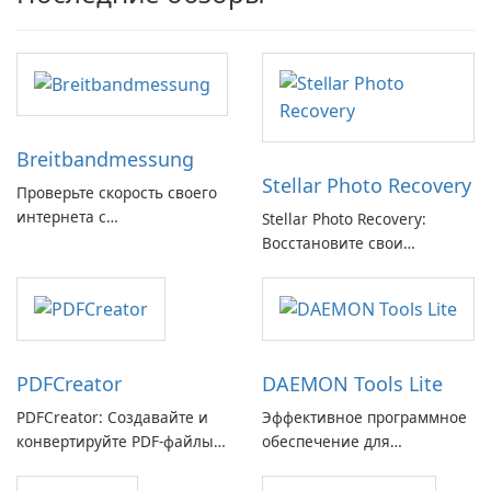
Breitbandmessung
Stellar Photo Recovery
Проверьте скорость своего
интернета с
Stellar Photo Recovery:
Breitbandmessung от zafaco
Восстановите свои
GmbH!
потерянные воспоминания
с легкостью
PDFCreator
DAEMON Tools Lite
PDFCreator: Создавайте и
Эффективное программное
конвертируйте PDF-файлы с
обеспечение для
легкостью!
виртуальных дисков